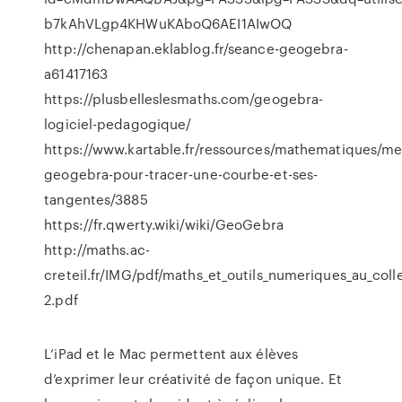
b7kAhVLgp4KHWuKAboQ6AEI1AIwOQ
http://chenapan.eklablog.fr/seance-geogebra-
a61417163
https://plusbelleslesmaths.com/geogebra-
logiciel-pedagogique/
https://www.kartable.fr/ressources/mathematiques/met
geogebra-pour-tracer-une-courbe-et-ses-
tangentes/3885
https://fr.qwerty.wiki/wiki/GeoGebra
http://maths.ac-
creteil.fr/IMG/pdf/maths_et_outils_numeriques_au_coll
2.pdf
L’iPad et le Mac permettent aux élèves
d’exprimer leur créativité de façon unique. Et