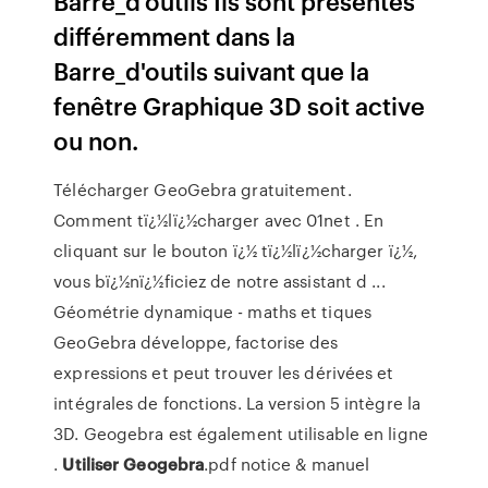
Barre_d'outils Ils sont présentés
différemment dans la
Barre_d'outils suivant que la
fenêtre Graphique 3D soit active
ou non.
Télécharger GeoGebra gratuitement.
Comment tï¿½lï¿½charger avec 01net . En
cliquant sur le bouton ï¿½ tï¿½lï¿½charger ï¿½,
vous bï¿½nï¿½ficiez de notre assistant d ...
Géométrie dynamique - maths et tiques
GeoGebra développe, factorise des
expressions et peut trouver les dérivées et
intégrales de fonctions. La version 5 intègre la
3D. Geogebra est également utilisable en ligne
.
Utiliser
Geogebra
.pdf notice & manuel