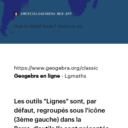
AMERICALOADSNEHA.WEB.APP
How to install forza 7 demo on pc
https://www.geogebra.org/classic
Geogebra
en
ligne
- Lgmaths
Les outils "Lignes" sont, par
défaut, regroupés sous l'icône
(3ème gauche) dans la