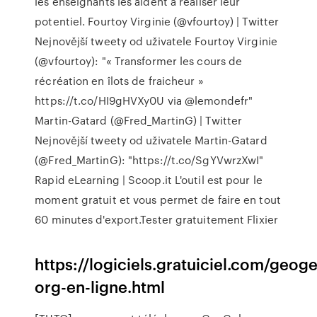
les enseignants les aident à réaliser leur
potentiel.
Fourtoy Virginie (@vfourtoy) | Twitter
Nejnovější tweety od uživatele Fourtoy Virginie
(@vfourtoy): "« Transformer les cours de
récréation en îlots de fraicheur »
https://t.co/HI9gHVXy0U via @lemondefr"
Martin-Gatard (@Fred_MartinG) | Twitter
Nejnovější tweety od uživatele Martin-Gatard
(@Fred_MartinG): "https://t.co/SgYVwrzXwI"
Rapid eLearning | Scoop.it
L'outil est pour le
moment gratuit et vous permet de faire en tout
60 minutes d'export.Tester gratuitement Flixier
https://logiciels.gratuiciel.com/geog
org-en-ligne.html