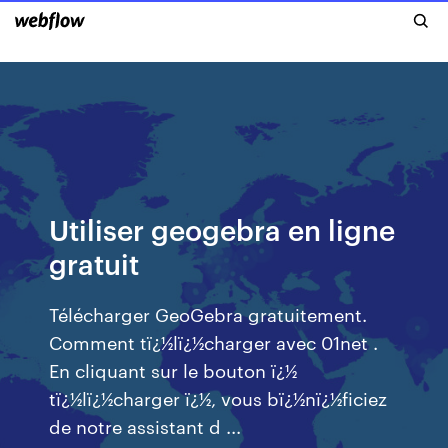
Utiliser geogebra en ligne
gratuit
Télécharger GeoGebra gratuitement.
Comment tï¿½lï¿½charger avec 01net .
En cliquant sur le bouton ï¿½
tï¿½lï¿½charger ï¿½, vous bï¿½nï¿½ficiez
de notre assistant d ...