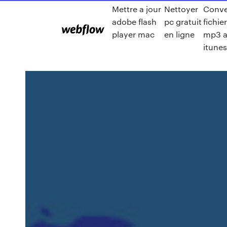
Mettre a jour
Nettoyer
Conve
adobe flash
pc gratuit
fichi
player mac
en ligne
mp3 
itune