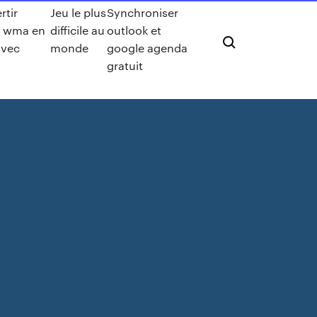
rtir
Jeu le plus
Synchroniser
er wma en
difficile au
outlook et
avec
monde
google agenda
s
gratuit